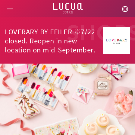
コ
ン
テ
ン
ツ
SHOP
LOVERARY BY FEILER ※7/22
へ
ス
closed. Reopen in new
キ
location on mid-September.
ッ
プ