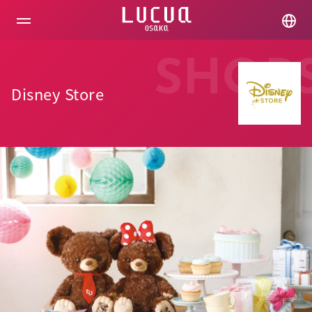
コ
ン
テ
ン
ツ
SHOP
へ
ス
Disney Store
キ
ッ
プ