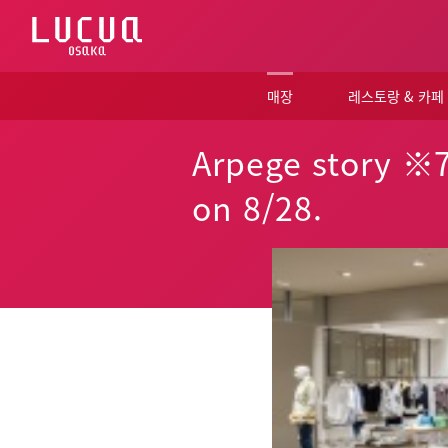
コ
ン
テ
ン
ツ
매장
레스토랑 & 카페
へ
ス
キ
Arpege story ※7
ッ
プ
on 8/28.