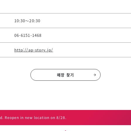
10:30～20:30
06-6151-1468
http://ap-story.jp/
매장 찾기
d. Reopen in new location on 8/28.