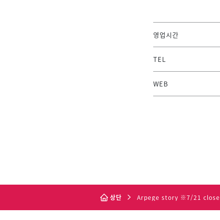
영업시간
TEL
WEB
상단
Arpege story ※7/21 close