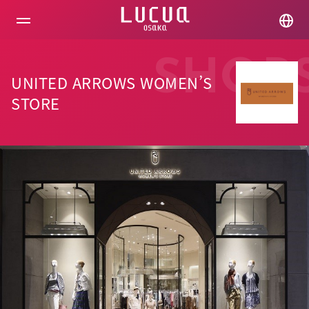
コ
ン
テ
ン
ツ
SHOP
へ
UNITED ARROWS WOMEN’S
ス
キ
STORE
ッ
プ