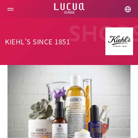
コ
ン
テ
ン
ツ
SHOP
へ
ス
KIEHL’S SINCE 1851
キ
ッ
プ