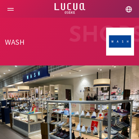
コ
ン
テ
ン
ツ
SHOP
へ
ス
WASH
キ
ッ
プ