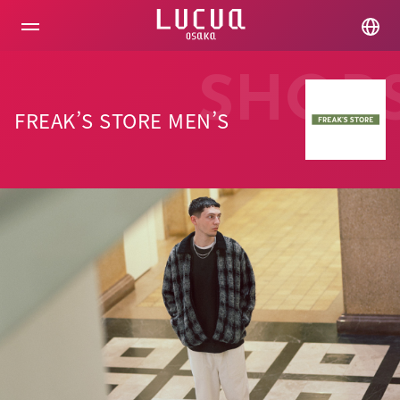
コ
ン
テ
ン
ツ
SHOP
へ
ス
FREAK’S STORE MEN’S
キ
ッ
プ