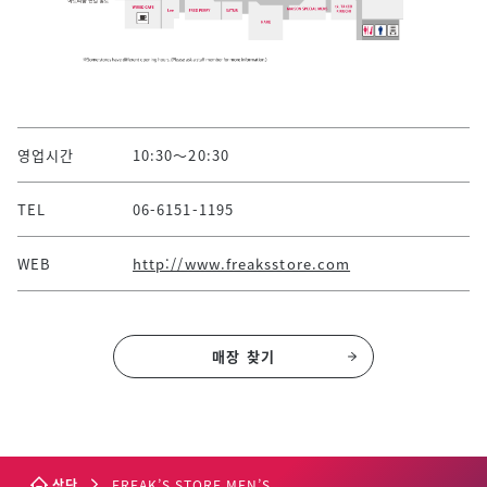
영업시간
10:30～20:30
TEL
06-6151-1195
WEB
http://www.freaksstore.com
매장 찾기
상단
FREAK’S STORE MEN’S