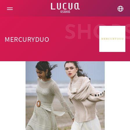
コ
ン
テ
ン
ツ
SHOP
へ
ス
MERCURYDUO
キ
ッ
プ