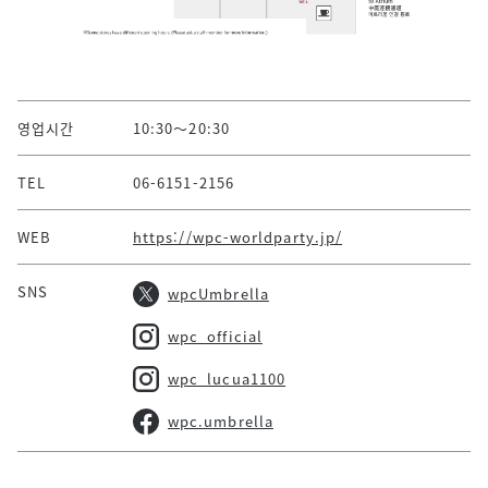
영업시간
10:30～20:30
TEL
06-6151-2156
WEB
https://wpc-worldparty.jp/
SNS
wpcUmbrella
wpc_official
wpc_lucua1100
wpc.umbrella