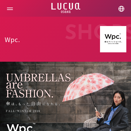
コ
ン
テ
ン
ツ
SHOP
へ
ス
Wpc.
キ
ッ
プ