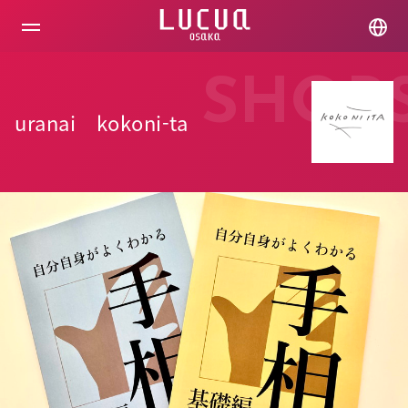
コ
ン
テ
ン
ツ
SHOP
へ
ス
uranai kokoni-ta
キ
ッ
プ