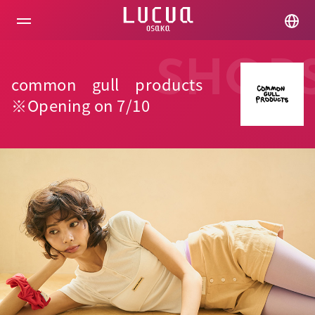
コ
ン
テ
ン
ツ
SHOP
へ
common gull products
ス
キ
※Opening on 7/10
ッ
プ