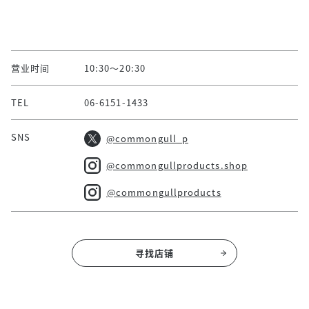
营业时间
10:30〜20:30
TEL
06-6151-1433
SNS
@commongull_p
@commongullproducts.shop
⁡@commongullproducts
寻找店铺