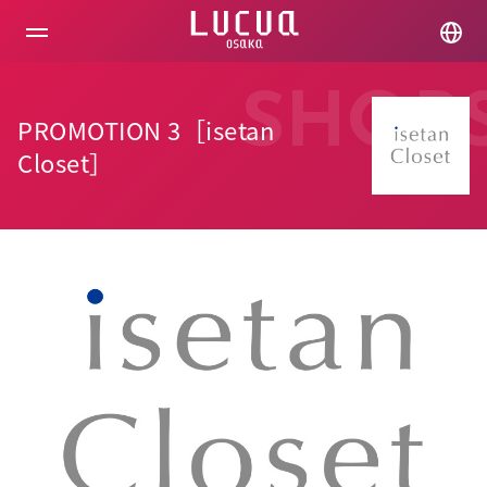
コ
ン
テ
ン
ツ
SHOP
へ
PROMOTION 3［isetan
ス
キ
Closet］
ッ
プ