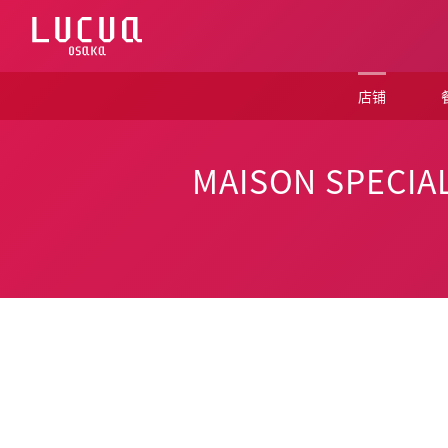
コ
ン
テ
ン
ツ
店铺
へ
ス
キ
ッ
MAISON SPECIA
プ