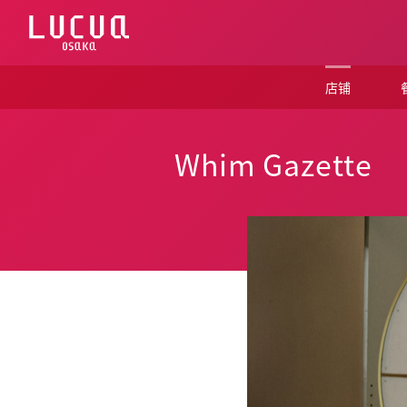
コ
ン
テ
ン
ツ
店铺
へ
ス
キ
ッ
Whim Gazette
プ