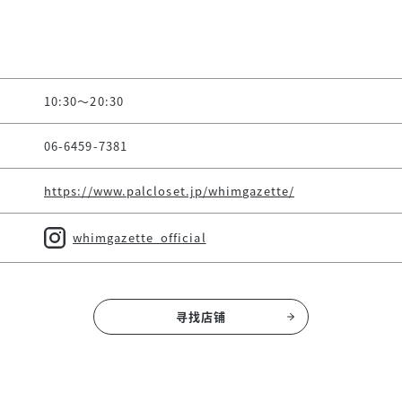
10:30～20:30
06-6459-7381
https://www.palcloset.jp/whimgazette/
whimgazette_official
寻找店铺