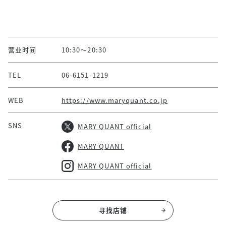
营业时间
10:30～20:30
TEL
06-6151-1219
WEB
https://www.maryquant.co.jp
SNS
MARY QUANT official
MARY QUANT
MARY QUANT official
寻找店铺