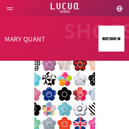
コ
ン
テ
ン
ツ
SHOP
へ
ス
MARY QUANT
キ
ッ
プ