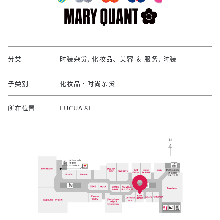
分类
时装杂货, 化妆品、美容 ＆ 服务, 时装
子类别
化妆品・时尚杂货
所在位置
LUCUA 8F