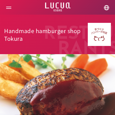
コ
ン
テ
ン
ツ
へ
RESTAU
Handmade hamburger shop
ス
キ
Tokura
ッ
RANT
プ