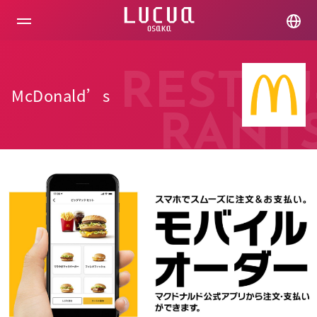
コ
ン
テ
ン
ツ
へ
RESTAU
ス
McDonald’s
キ
ッ
RANT
プ