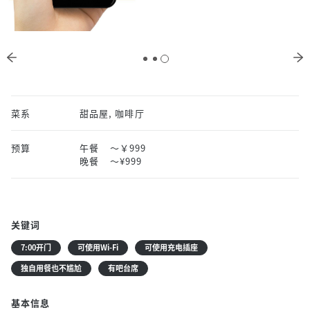
菜系
甜品屋, 咖啡厅
预算
午餐
～￥999
晚餐
〜¥999
关键词
7:00开门
可使用Wi-Fi
可使用充电插座
独自用餐也不尴尬
有吧台席
基本信息