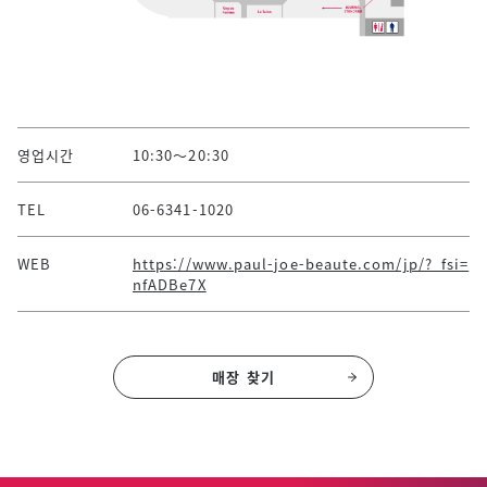
영업시간
10:30～20:30
TEL
06-6341-1020
WEB
https://www.paul-joe-beaute.com/jp/?_fsi=
nfADBe7X
매장 찾기