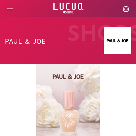
コ
ン
テ
ン
ツ
SHOP
へ
ス
PAUL ＆ JOE
キ
ッ
プ