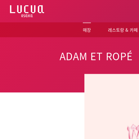
コ
ン
テ
ン
ツ
매장
레스토랑 & 카페
へ
ス
キ
ッ
ADAM ET ROP
プ