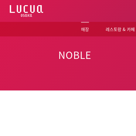
コ
ン
テ
ン
ツ
매장
레스토랑 & 카페
へ
ス
キ
ッ
NOBLE
プ