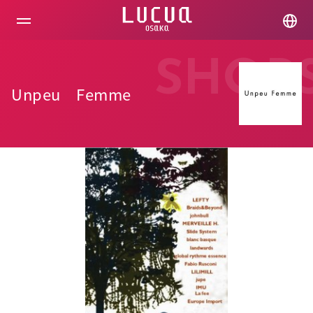
コ
ン
テ
ン
ツ
SHOP
へ
ス
Unpeu Femme
キ
ッ
プ