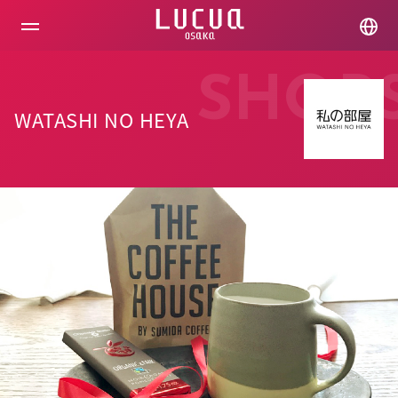
コ
ン
テ
ン
ツ
SHOP
へ
ス
WATASHI NO HEYA
キ
ッ
プ