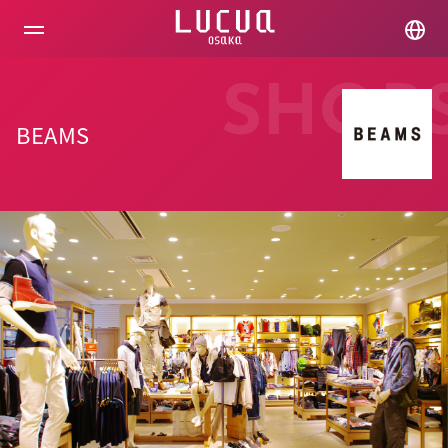
コ
ン
テ
ン
ツ
SHOP
へ
ス
BEAMS
キ
ッ
プ