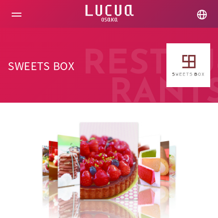
コ
ン
テ
ン
ツ
へ
RESTAU
ス
SWEETS BOX
キ
ッ
RANT
プ