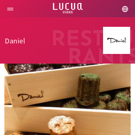
コ
ン
テ
ン
ツ
へ
RESTAU
ス
Daniel
キ
ッ
RANT
プ