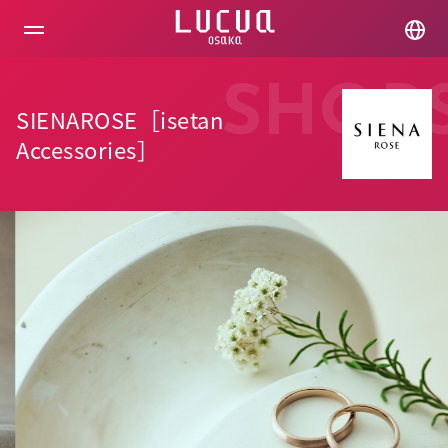
コ
ン
テ
ン
ツ
SHOP
へ
SIENAROSE［isetan
ス
キ
Accessories］
ッ
プ