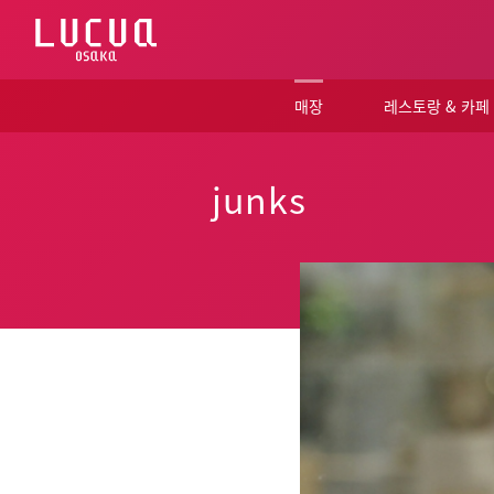
コ
ン
テ
ン
ツ
매장
레스토랑 & 카페
へ
ス
キ
ッ
junks
プ