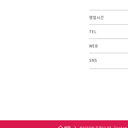
영업시간
TEL
WEB
SNS
상단
MAISON D’PULSE［isetan 