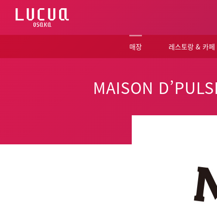
コ
ン
テ
ン
ツ
매장
레스토랑 & 카페
へ
ス
キ
ッ
MAISON D’PULS
プ