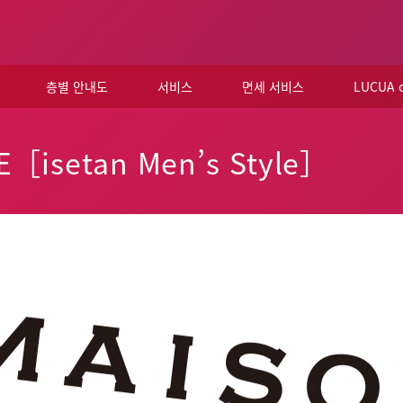
층별 안내도
서비스
면세 서비스
LUCUA
E［isetan Men’s Style］