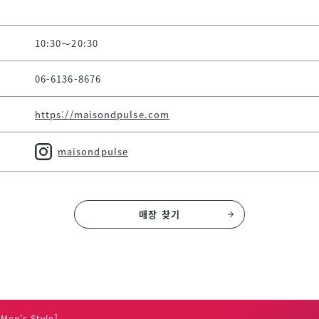
10:30～20:30
06-6136-8676
https://maisondpulse.com
maisondpulse
매장 찾기
Men’s Style］