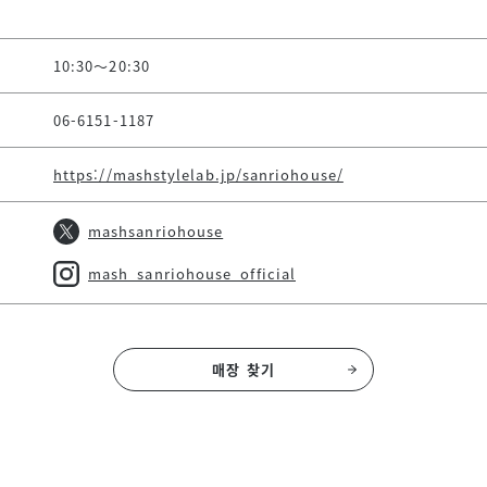
10:30～20:30
06-6151-1187
https://mashstylelab.jp/sanriohouse/
mashsanriohouse
mash_sanriohouse_official
매장 찾기