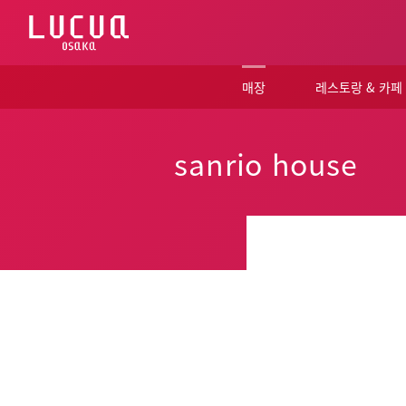
コ
ン
テ
ン
ツ
매장
레스토랑 & 카페
へ
ス
キ
ッ
sanrio house
プ