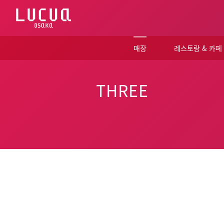
コ
ン
テ
ン
ツ
매장
레스토랑 & 카페
へ
ス
キ
ッ
THREE
プ