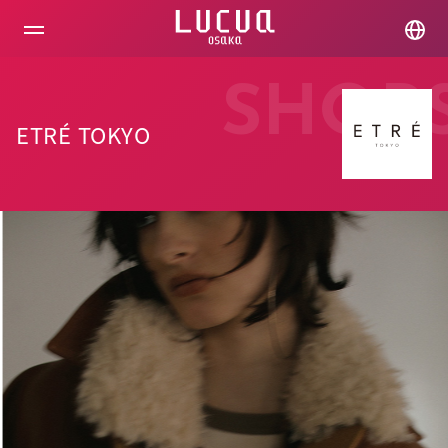
コ
ン
テ
ン
ツ
SHOP
へ
ス
ETRÉ TOKYO
キ
ッ
プ