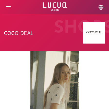
コ
ン
テ
ン
ツ
SHOP
へ
ス
COCO DEAL
キ
ッ
プ