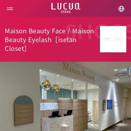
コ
ン
テ
ン
ツ
SHOP
Maison Beauty Face / Maison
へ
ス
Beauty Eyelash［isetan
キ
Closet］
ッ
プ