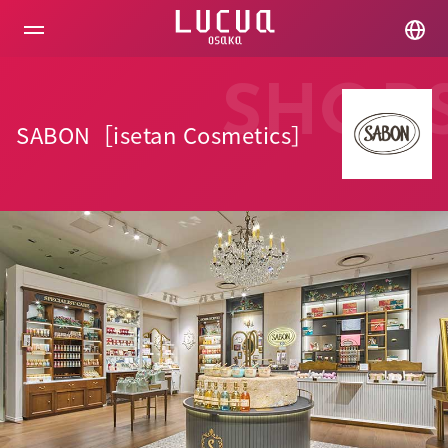
コ
ン
テ
ン
ツ
SHOP
へ
ス
SABON［isetan Cosmetics］
キ
ッ
プ