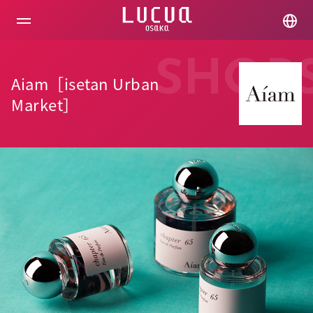
コ
ン
テ
ン
ツ
SHOP
へ
Aiam［isetan Urban
ス
キ
Market］
ッ
プ