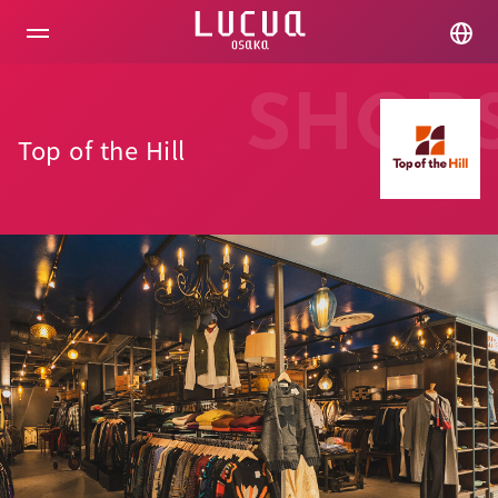
コ
ン
テ
ン
ツ
SHOP
へ
ス
Top of the Hill
キ
ッ
プ