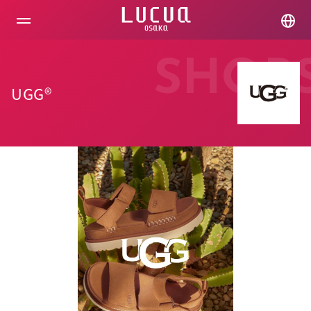
コ
ン
テ
ン
ツ
SHOP
へ
ス
UGG®
キ
ッ
プ