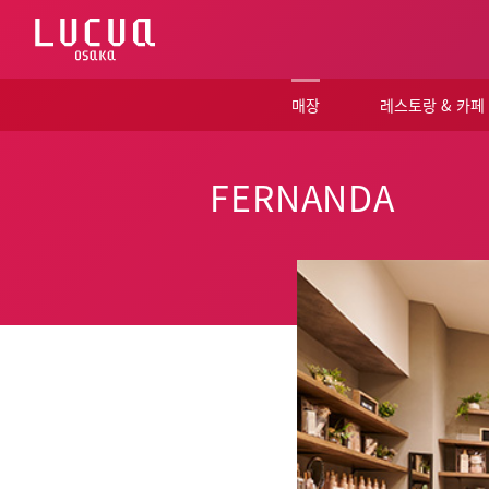
コ
ン
テ
ン
ツ
매장
레스토랑 & 카페
へ
ス
キ
ッ
FERNANDA
プ