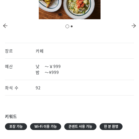
장르
카페
예산
낮
～￥999
밤
〜¥999
좌석 수
92
키워드
포장 가능
Wi-Fi 이용 가능
콘센트 사용 가능
한 분 환영