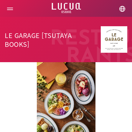
コ
ン
テ
ン
ツ
へ
RESTAU
LE GARAGE [TSUTAYA
ス
キ
BOOKS]
ッ
RANT
プ