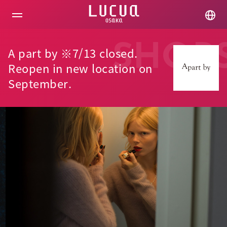
コ
ン
テ
ン
ツ
SHOP
A part by ※7/13 closed.
へ
ス
Reopen in new location on
キ
September.
ッ
プ