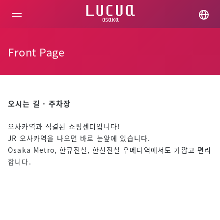
コ
ン
テ
ン
ツ
Front Page
へ
ス
キ
ッ
プ
오시는 길 · 주차장
오사카역과 직결된 쇼핑센터입니다!
JR 오사카역을 나오면 바로 눈앞에 있습니다.
Osaka Metro, 한큐전철, 한신전철 우메다역에서도 가깝고 편리
합니다.