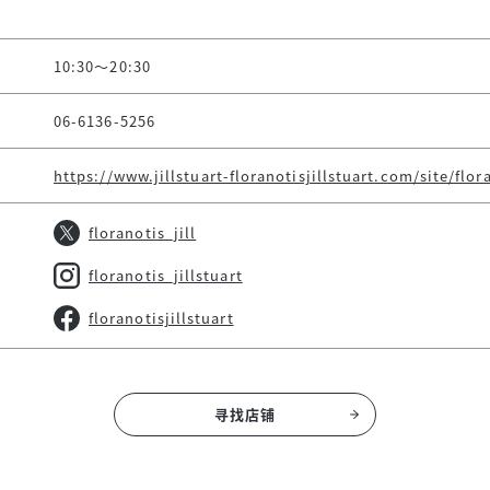
10:30～20:30
06-6136-5256
https://www.jillstuart-floranotisjillstuart.com/site/flor
floranotis_jill
floranotis_jillstuart
floranotisjillstuart
寻找店铺