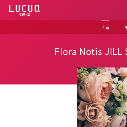
コ
ン
テ
ン
ツ
店铺
へ
ス
キ
ッ
Flora Notis JIL
プ