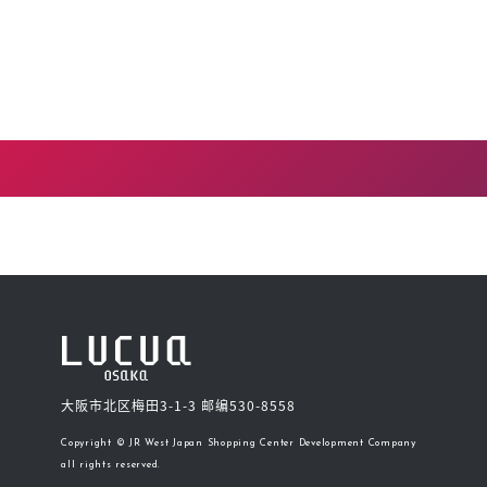
大阪市北区梅田3-1-3 邮编530-8558
Copyright © JR West Japan Shopping Center Development Company
all rights reserved.