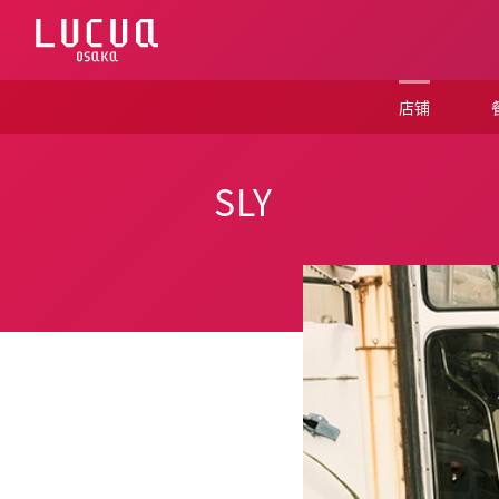
コ
ン
テ
ン
ツ
店铺
へ
ス
キ
ッ
SLY
プ