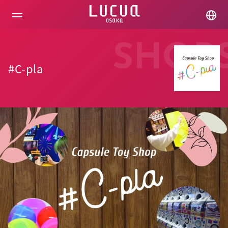
コ
ン
テ
ン
ツ
SHOP
へ
ス
#C-pla
キ
ッ
プ