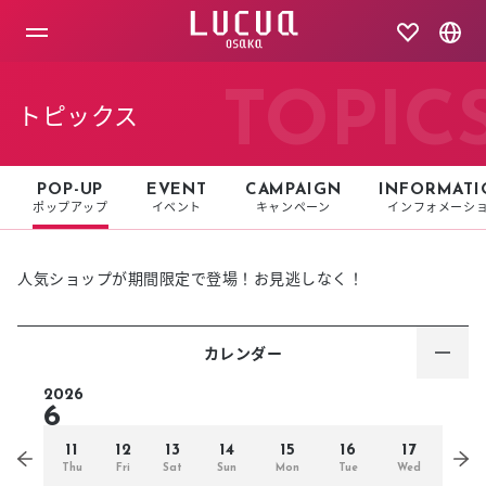
コ
ン
テ
ン
ツ
TOPIC
トピックス
へ
ス
キ
ッ
POP-UP
EVENT
CAMPAIGN
INFORMATI
プ
ポップアップ
イベント
キャンペーン
インフォメーシ
人気ショップが期間限定で登場！お見逃しなく！
カレンダー
2026
6
11
12
13
14
15
16
17
Thu
Fri
Sat
Sun
Mon
Tue
Wed