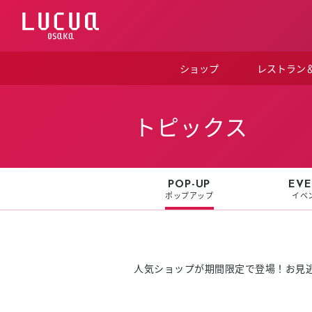
コ
ン
テ
ン
ツ
ショップ
レストラン
へ
ス
キ
ッ
トピックス
プ
POP-UP
EVE
ポップアップ
イベ
人気ショップが期間限定で登場！お見