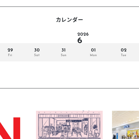
スタッフ募集（長期で働
スタッフ募集（スポット
カレンダー
方）
2026
6
29
30
31
01
02
Fri
Sat
Sun
Mon
Tue