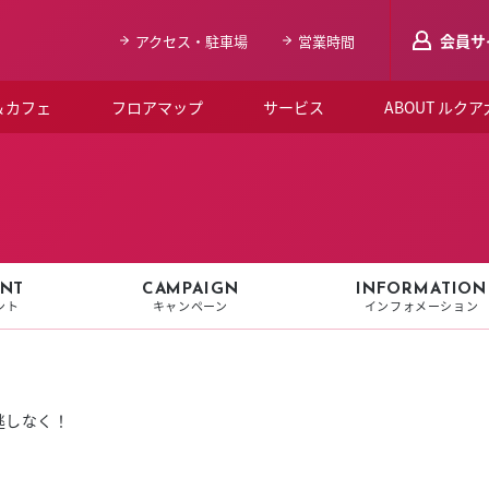
会員サ
アクセス・駐車場
営業時間
＆カフェ
フロアマップ
サービス
ABOUT ルク
LUCUAメンバ
会員登録はこち
ルクア大阪について
よくあるご質問
NT
CAMPAIGN
INFORMATION
ント
キャンペーン
インフォメーション
お知らせ
SNSアカウント一覧
LUCUAブライダルクラブ
逃しなく！
ルクア大阪イベントホー