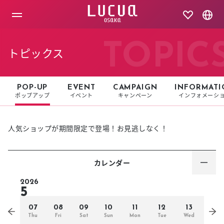
コ
ン
テ
ン
ツ
TOPIC
トピックス
へ
ス
キ
ッ
POP-UP
EVENT
CAMPAIGN
INFORMATI
プ
ポップアップ
イベント
キャンペーン
インフォメーシ
人気ショップが期間限定で登場！お見逃しなく！
カレンダー
2026
5
07
08
09
10
11
12
13
Thu
Fri
Sat
Sun
Mon
Tue
Wed