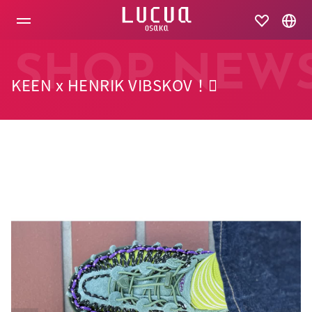
コ
ン
テ
ン
ツ
SHOP NEW
へ
KEEN x HENRIK VIBSKOV！🫟
ス
キ
ッ
プ