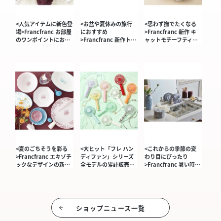
<人気アイテムに新色登
<お盆や夏休みの旅行
<思わず撫でたくなる
場>Francfranc お部屋
におすすめ
>Francfranc 新作 キ
のワンポイントにお…
>Francfranc 新作ト…
ャットモチーフティ…
<夏のごちそうを彩る
<大ヒット「フレ ハン
<これからの季節の変
>Francfranc エキゾチ
ディファン」シリーズ
わり目にぴったり
ックなデザインの新…
全モデルの累計販売…
>Francfranc 暑い時…
ショップニュース⼀覧