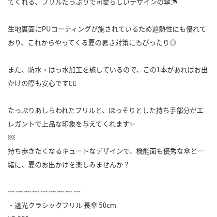
てくれる、フリルたっぷりで可愛らしいデザインの傘☂️
生地裏面にPUコーティングが施されているため遮熱性にも優れて
おり、これからやってくる夏の暑さ対策にもぴったり◎
また、防水・はっ水加工を施しているので、この1本があればお出
かけの際も安心です🙆‍♀️
たっぷりあしらわれたフリルと、ほっそりとした持ち手部分がエ
レガントで上品な印象を与えてくれます✨
￼
持ち歩きたくなるキュートなデザインで、機能面も優秀な傘と一
緒に、夏のお出かけを楽しみませんか？
┉ ┉ ┉ ┉ ┉ ┉ ┉ ┉ ┉
・遮光クラシックフリル 長傘 50cm