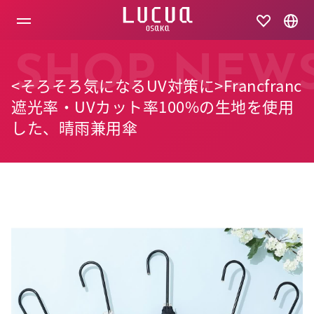
コ
ン
テ
ン
ツ
SHOP NEW
へ
<そろそろ気になるUV対策に>Francfranc
ス
キ
遮光率・UVカット率100%の生地を使用
ッ
した、晴雨兼用傘
プ