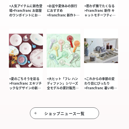
<人気アイテムに新色登
<お盆や夏休みの旅行
<思わず撫でたくなる
場>Francfranc お部屋
におすすめ
>Francfranc 新作 キ
のワンポイントにお…
>Francfranc 新作ト…
ャットモチーフティ…
<夏のごちそうを彩る
<大ヒット「フレ ハン
<これからの季節の変
>Francfranc エキゾチ
ディファン」シリーズ
わり目にぴったり
ックなデザインの新…
全モデルの累計販売…
>Francfranc 暑い時…
ショップニュース⼀覧