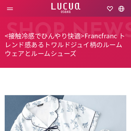
コ
ン
テ
ン
ツ
SHOP NEW
へ
<接触冷感でひんやり快適>Francfranc ト
ス
キ
レンド感あるトワルドジュイ柄のルーム
ッ
ウェアとルームシューズ
プ